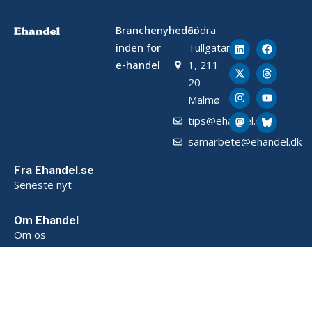
Branchenyheder
Södra
inden for
Tullgatan
e-handel
1, 211
20
Malmø
tips@ehandel.dk
samarbete@ehandel.dk
Fra Ehandel.se
Seneste nyt
Om Ehandel
Om os
Annoncering & Partnerskab
Sådan opbevarer vi data (SE)
Persondatapolitik (SE)