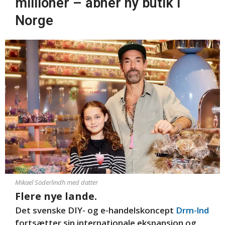
millioner – åbner ny butik i
Norge
Mikael Söderlindh med datter
Flere nye lande.
Det svenske DIY- og e-handelskoncept
Drm-lnd
fortsætter sin internationale ekspansion og