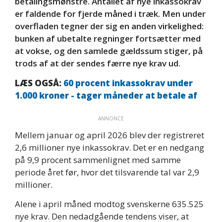
betalingsmønstre. Antallet af nye inkassokrav
er faldende for fjerde måned i træk. Men under
overfladen tegner der sig en anden virkelighed:
bunken af ubetalte regninger fortsætter med
at vokse, og den samlede gældssum stiger, på
trods af at der sendes færre nye krav ud.
LÆS OGSÅ:
60 procent inkassokrav under
1.000 kroner - tager måneder at betale af
ANNONCE
Mellem januar og april 2026 blev der registreret
2,6 millioner nye inkassokrav. Det er en nedgang
på 9,9 procent sammenlignet med samme
periode året før, hvor det tilsvarende tal var 2,9
millioner.
Alene i april måned modtog svenskerne 635.525
nye krav. Den nedadgående tendens viser, at