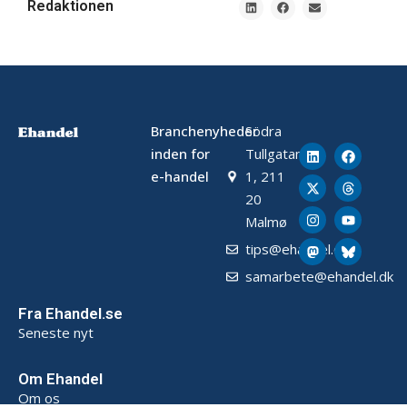
Redaktionen
Branchenyheder
Södra
inden for
Tullgatan
e-handel
1, 211
20
Malmø
tips@ehandel.dk
samarbete@ehandel.dk
Fra Ehandel.se
Seneste nyt
Om Ehandel
Om os