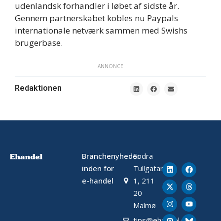
udenlandsk forhandler i løbet af sidste år.
Gennem partnerskabet kobles nu Paypals
internationale netværk sammen med Swishs
brugerbase.
ANNONCE
Redaktionen
Branchenyheder
Södra
inden for
Tullgatan
e-handel
1, 211
20
Malmø
tips@ehandel.dk