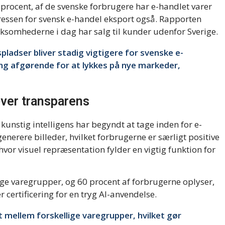
procent, af de svenske forbrugere har e-handlet varer
teressen for svensk e-handel eksport også. Rapporten
virksomhederne i dag har salg til kunder udenfor Sverige.
ladser bliver stadig vigtigere for svenske e-
ning afgørende for at lykkes på nye markeder,
æver transparens
kunstig intelligens har begyndt at tage inden for e-
generere billeder, hvilket forbrugerne er særligt positive
hvor visuel repræsentation fylder en vigtig funktion for
ige varegrupper, og 60 procent af forbrugerne oplyser,
 certificering for en tryg AI-anvendelse.
gt mellem forskellige varegrupper, hvilket gør