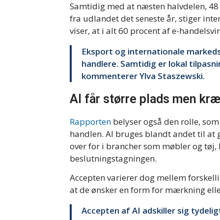
Samtidig med at næsten halvdelen, 48 
fra udlandet det seneste år, stiger in
viser, at i alt 60 procent af e-handels
Eksport og internationale markedsp
handlere. Samtidig er lokal tilpas
kommenterer Ylva Staszewski.
AI får større plads men kr
Rapporten
belyser også den rolle, som 
handlen. AI bruges blandt andet til at 
over for i brancher som møbler og tøj, 
beslutningstagningen.
Accepten varierer dog mellem forskell
at de ønsker en form for mærkning eller
Accepten af AI adskiller sig tydeli