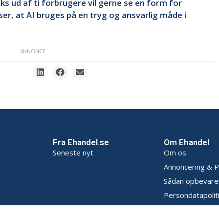
ks ud af ti forbrugere vil gerne se en form for
iser, at AI bruges på en tryg og ansvarlig måde i
ANNONCE
Fra Ehandel.se
Om Ehandel
Seneste nyt
Om os
Annoncering & P
Sådan opbevarer
Persondatapoliti
Handelsbetingel