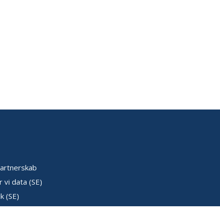
artnerskab
 vi data (SE)
k (SE)
ser (SE)