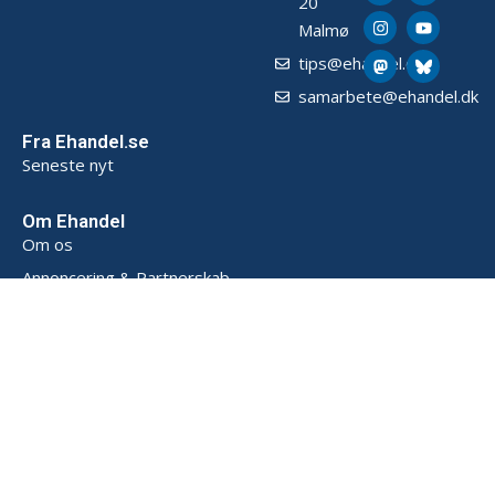
20
Malmø
tips@ehandel.dk
samarbete@ehandel.dk
Fra Ehandel.se
Seneste nyt
Om Ehandel
Om os
Annoncering & Partnerskab
Sådan opbevarer vi data (SE)
Persondatapolitik (SE)
Handelsbetingelser (SE)
Kontakt
Powered by