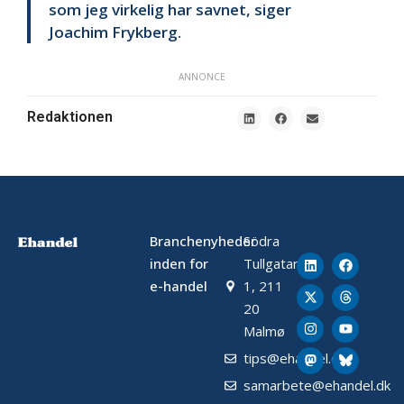
som jeg virkelig har savnet, siger
Joachim Frykberg.
ANNONCE
Redaktionen
Branchenyheder
Södra
inden for
Tullgatan
e-handel
1, 211
20
Malmø
tips@ehandel.dk
samarbete@ehandel.dk