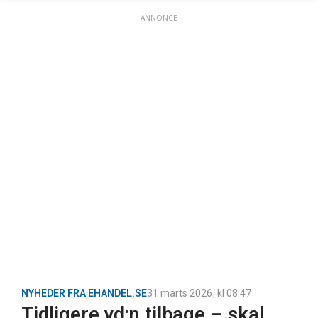
ANNONCE
NYHEDER FRA EHANDEL.SE
31 marts 2026
, kl
08:47
Tidligere vd:n tilbage – skal