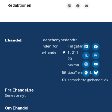
Redaktionen
Branchenyheder
Södra
inden for
Tullgatan
e-handel
1, 211
20
Malmø
tips@ehandel.dk
samarbete@ehandel.dk
Fra Ehandel.se
Seneste nyt
Om Ehandel